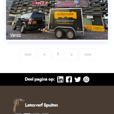
Vanzz
<<<
<
1
>
>>>
Deel pagina op:
Latexverf Spuiten