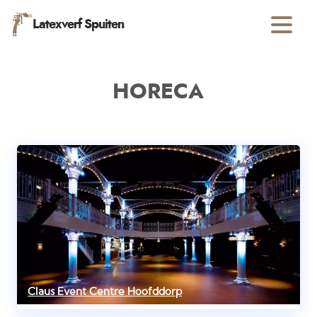
Latexverf Spuiten
HORECA
Claus Event Centre Hoofddorp