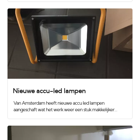
epoxy volgens het Repair Care systeem. Eerst alles
steigeren zodat we er goed bij kunnen. Voor meer info of
contact kijk eens op onze website :
www.vanamsterdam.com
Nieuwe accu-led lampen
Van Amsterdam heeft nieuwe accu led lampen
aangeschaft wat het werk weer een stuk makkelijker
maakt. Wij gebruiken deze om de wanden te controleren
met strijklicht zodat we zeker weten dat alles superstrak
wordt. Ook tijdens het spuiten loopt er iemand mee met
de lamp zodat we niets missen. Het zijn daglicht lampen