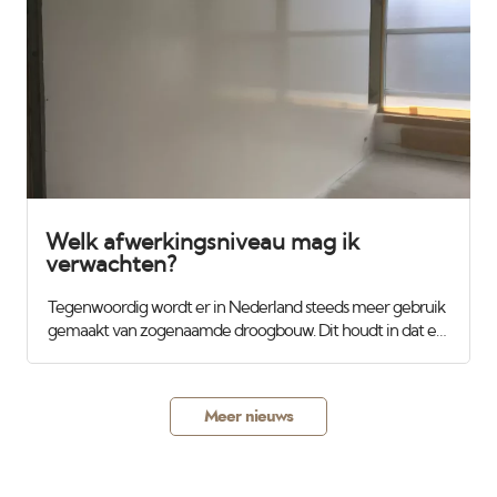
zodat we ook geen verassingen met kleur hebben. Slechts
50 watt dus erg zuinig voor de klant, veilig omdat ze koud
blijven. De lichtopbrengst is vergelijkbaar met een
traditionele 1000 watt bouwlamp.
Welk afwerkingsniveau mag ik
verwachten?
Tegenwoordig wordt er in Nederland steeds meer gebruik
gemaakt van zogenaamde droogbouw. Dit houdt in dat er
niet meer gemetseld en traditioneel gestukadoord wordt,
maar dat er gipsplaten worden gemonteerd op houten of
aluminimum regels en daarna worden de gaten en
Meer nieuws
gleuven dicht gesmeerd. Op het eerste gezicht ziet dit er
best wel strak uit. Als er niets wordt afgesproken zal de
aannemer dit op kwaliteitsniveau C mogen afleveren of
ook wel genoemd behangklaar. Als dit geschilderd of