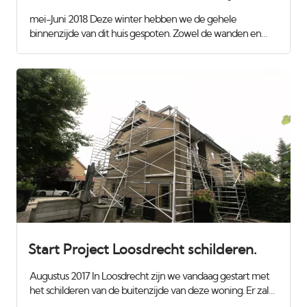
mei-Juni 2018 Deze winter hebben we de gehele
binnenzijde van dit huis gespoten. Zowel de wanden en
plafonds als het houtwerk met de trappen erbij. Nu was het
tijd voor de buitenzijde. Het gevel-hout is onderhoudsvrij
maar de lijsten moesten nog wel rondom geschilrd
worden.
Start Project Loosdrecht schilderen.
Augustus 2017 In Loosdrecht zijn we vandaag gestart met
het schilderen van de buitenzijde van deze woning. Er zal
wat houtrot worden verwijderd en gerepareerd met