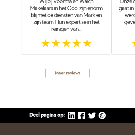
Wij bij Voorma en Walch
Onze o
Makelaars in het Gooi zijn enorm
gaat in
blij met de diensten van Mark en
werd
zijn team. Hun expertise in het
gevel
reinigen van...
Meer reviews
Deel pagina op: