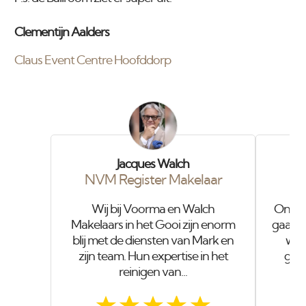
Clementijn Aalders
Claus Event Centre Hoofddorp
Jacques Walch
NVM Register Makelaar
Wij bij Voorma en Walch
Onze o
Makelaars in het Gooi zijn enorm
gaat i
blij met de diensten van Mark en
wer
zijn team. Hun expertise in het
geve
reinigen van...