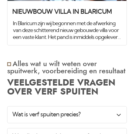
NIEUWBOUW VILLA IN BLARICUM
In Blaricum zijn wij begonnen met de afwerking
van deze schitterend nieuw gebouwde villa voor
een vaste klant. Het pand is inmiddels opgeleverd
door de aannemer, en Mark van Amsterdam
Schilder- en Spuitwerken heeft gezorgd voor
een verfijnde afwerking. Zoals te zien is op de
Alles wat u wilt weten over
onderstaande foto’s, hebben wij gezorgd voor
spuitwerk, voorbereiding en resultaat
een prachtige afwerking die de kwaliteit en stijl
van de villa onderstreept.
VEELGESTELDE VRAGEN
OVER VERF SPUITEN
Wat is verf spuiten precies?