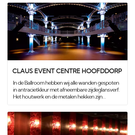
CLAUS EVENT CENTRE HOOFDDORP
In de Ballroom hebben wij alle wanden gespoten
in antracietkleur met afneembare zijdeglansverf.
Het houtwerk en de metalen hekken zijn
afgewerkt met hoogglanswit, wat zorgt voor een
strakke en moderne uitstraling. In combinatie
met de nieuwe LED-verlichting is de zaal volledig
klaar voor de komende jaren. De uitdaging was
om de werkzaamheden binnen de maximaal