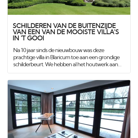
nemen wij voor onze rekening, zodat de
restaurants altijd in topvorm blijven.
SCHILDEREN VAN DE BUITENZIJDE
VAN EEN VAN DE MOOISTE VILLA'S
IN 'T GOOI
Na 10 jaar sinds de nieuwbouw was deze
prachtige villa in Blaricum toe aan een grondige
schilderbeurt. We hebben al het houtwerk aan
de buitenzijde gecontroleerd op lekke naden en
kieren, en waar nodig opnieuw gekit of
gerepareerd met epoxy. Vervolgens hebben we
het houtwerk voorzien van twee nieuwe lagen
hoogglansverf en de kleur aangepast aan de
hedendaagse trends. Voor de carport hebben
we een tijdelijke spuitcabine ingericht om de
luiken te spuiten, terwijl de rest van het houtwerk
met de hand is geschilderd. Binnen hebben we
alle