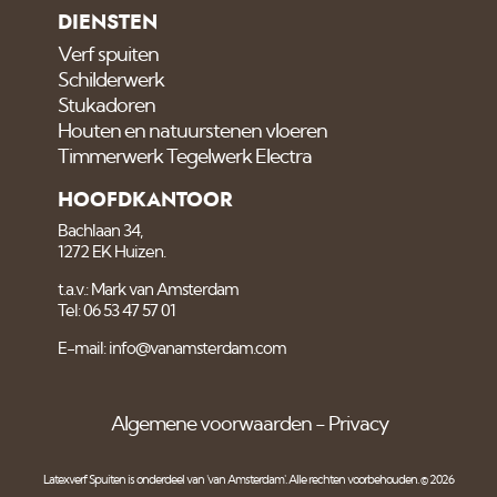
DIENSTEN
Verf spuiten
Schilderwerk
Stukadoren
Houten en natuurstenen vloeren
Timmerwerk Tegelwerk Electra
HOOFDKANTOOR
Bachlaan 34,
1272 EK Huizen.
t.a.v.: Mark van Amsterdam
Tel: 06 53 47 57 01
E-mail: info@vanamsterdam.com
Algemene voorwaarden
Privacy
Latexverf Spuiten is onderdeel van
'van Amsterdam'
. Alle rechten voorbehouden. © 2026