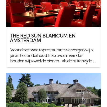
toegestane drie dagen te voltooien, zonder
concessies te doen aan de kwaliteit. Dankzij onze
efficiënte werkwijze en aandacht voor detail
hebben wij dit met succes gerealiseerd.
THE RED SUN BLARICUM EN
AMSTERDAM
Voor deze twee toprestaurants verzorgen wij al
jaren het onderhoud. Elke twee maanden
houden wij zowel de binnen- als de buitenzijde in
uitstekende conditie. Naast het schilderwerk
hebben we alle toiletdeuren beplakt met
hoogglans formica, wat zorgt voor een
onderhoudsvriendelijke afwerking. Onze
technische staf voert daarnaast kleine
onderhoudswerkzaamheden uit, zoals het
vervangen van kranen, afvoeren, lampen, en
andere voorzieningen. Ook het timmerwerk