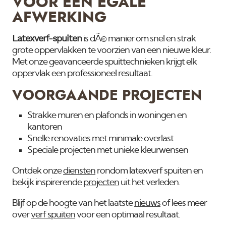
VOOR EEN EGALE
AFWERKING
Latexverf-spuiten
is dÃ© manier om snel en strak
grote oppervlakken te voorzien van een nieuwe kleur.
Met onze geavanceerde spuittechnieken krijgt elk
oppervlak een professioneel resultaat.
VOORGAANDE PROJECTEN
Strakke muren en plafonds in woningen en
kantoren
Snelle renovaties met minimale overlast
Speciale projecten met unieke kleurwensen
Ontdek onze
diensten
rondom latexverf spuiten en
bekijk inspirerende
projecten
uit het verleden.
Blijf op de hoogte van het laatste
nieuws
of lees meer
over
verf spuiten
voor een optimaal resultaat.