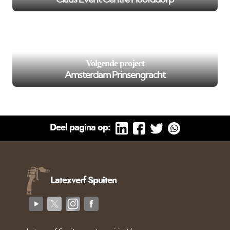
/var/www/murenspuiten.nl/private/cache/smarty/_compi
102
on line
');">
Volgende project
Amsterdam Prinsengracht
Deel pagina op:
Latexverf Spuiten