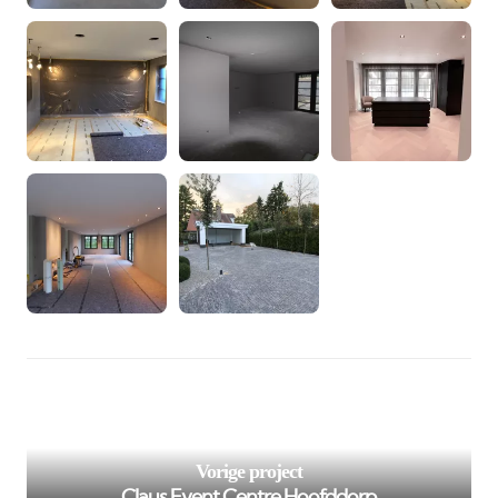
/var/www/murenspuiten.nl/private/cache/smarty/_compi
98
on line
');">
Vorige project
Claus Event Centre Hoofddorp