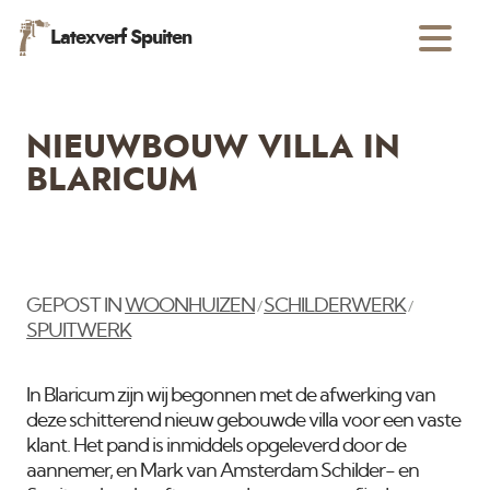
Latexverf Spuiten
NIEUWBOUW VILLA IN
BLARICUM
GEPOST IN
WOONHUIZEN
SCHILDERWERK
/
/
SPUITWERK
In Blaricum zijn wij begonnen met de afwerking van
deze schitterend nieuw gebouwde villa voor een vaste
klant. Het pand is inmiddels opgeleverd door de
aannemer, en Mark van Amsterdam Schilder- en